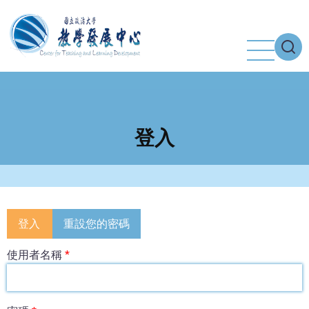
移
至
主
內
容
登入
Primary
登入
重設您的密碼
tabs
使用者名稱