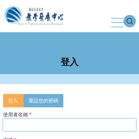
移
至
主
內
容
登入
Primary
登入
重設您的密碼
tabs
使用者名稱