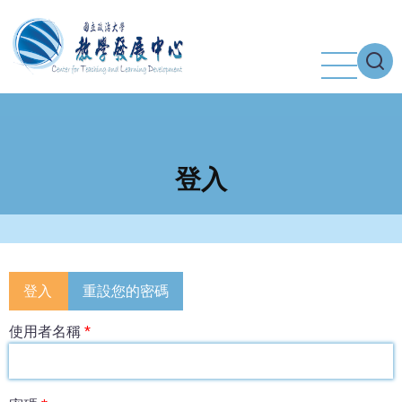
移
至
主
內
容
登入
Primary
登入
重設您的密碼
tabs
使用者名稱