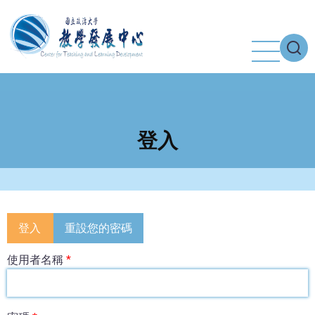
移
至
主
內
容
登入
Primary
登入
重設您的密碼
tabs
使用者名稱