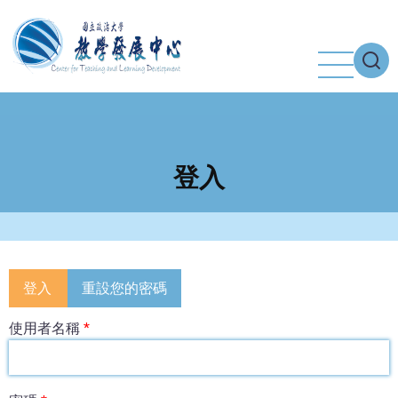
移
至
主
內
容
登入
Primary
登入
重設您的密碼
tabs
使用者名稱