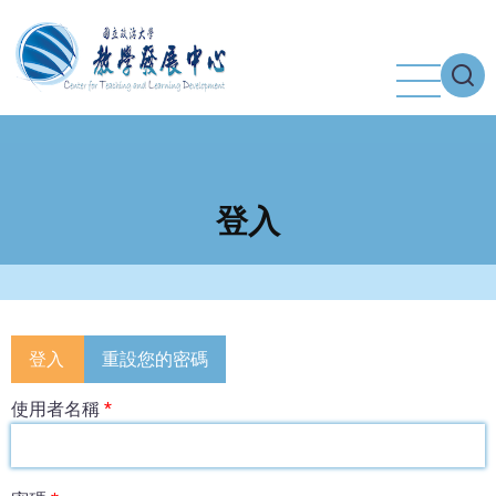
移
至
主
內
容
登入
Primary
登入
重設您的密碼
tabs
使用者名稱