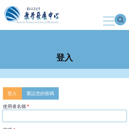
移
至
主
內
容
登入
Primary
登入
重設您的密碼
tabs
使用者名稱