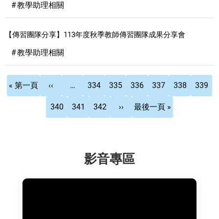
教學助理相關
【傳習團隊分享】113年度秋季教師傳習團隊成果分享會
教學助理相關
Pagination
First
Previous
頁
頁
頁
頁
頁
頁
« 第一頁
‹‹
…
334
335
336
337
338
339
page
page
面
面
面
面
面
面
頁
目
頁
下
Last
340
341
342
››
最後一頁 »
面
前
面
一
page
頁
頁
面
影音專區