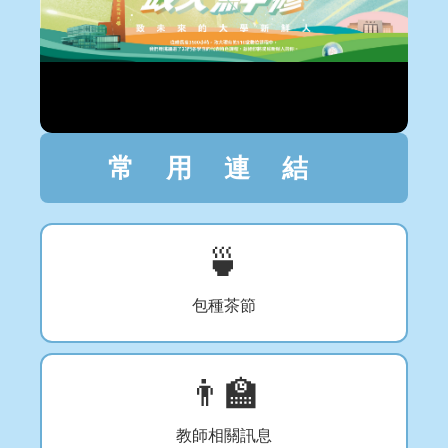
常用連結
🍵
包種茶節
👨‍🏫
教師相關訊息