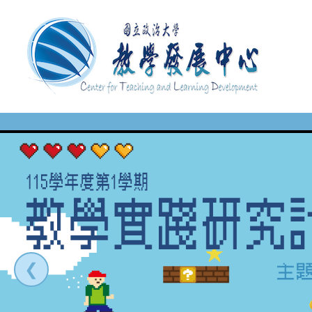
移
至
主
內
容
❮