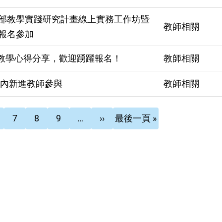
部教學實踐研究計畫線上實務工作坊暨
教師相關
報名參加
主教學心得分享，歡迎踴躍報名！
教師相關
年內新進教師參與
教師相關
頁
頁
頁
下
Last
7
8
9
…
››
最後一頁 »
面
面
面
一
page
頁