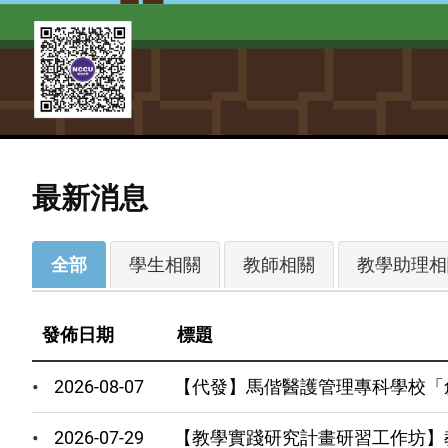
最新消息
最
全部
學生相關
教師相關
教學助理相
新
消
發佈日期
標題
息
分
2026-08-07
【代發】馬偕醫護管理專科學校「
類
(field_newstags)
2026-07-29
【教學實踐研究計畫研習工作坊】