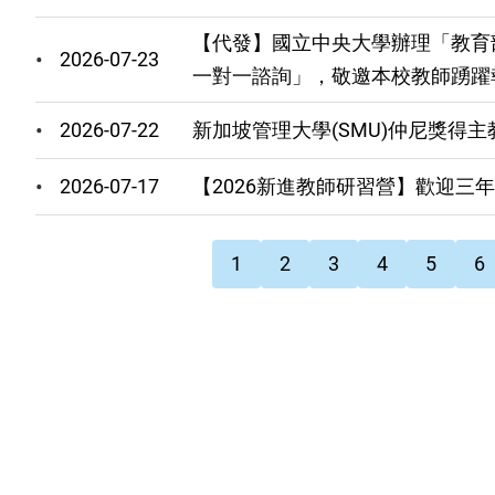
【代發】國立中央大學辦理「教育
2026-07-23
一對一諮詢」，敬邀本校教師踴躍
2026-07-22
新加坡管理大學(SMU)仲尼獎得
2026-07-17
【2026新進教師研習營】歡迎三
Pagination
目
頁
頁
頁
頁
頁
1
2
3
4
5
6
前
面
面
面
面
面
頁
面