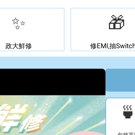
✨
🎁
政大鮮修
修EMI,抽Switch

包種茶