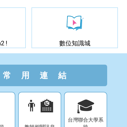
2 !
數位知識城
常用連結

👨‍🏫
🎓
台灣聯合大學系
節
教師相關訊息
統