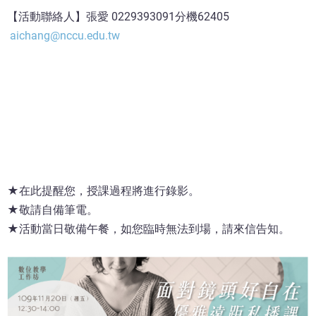
【活動聯絡人】張愛 0229393091分機62405
aichang@nccu.edu.tw
★在此提醒您，授課過程將進行錄影。
★敬請自備筆電。
★活動當日敬備午餐，如您臨時無法到場，請來信告知。