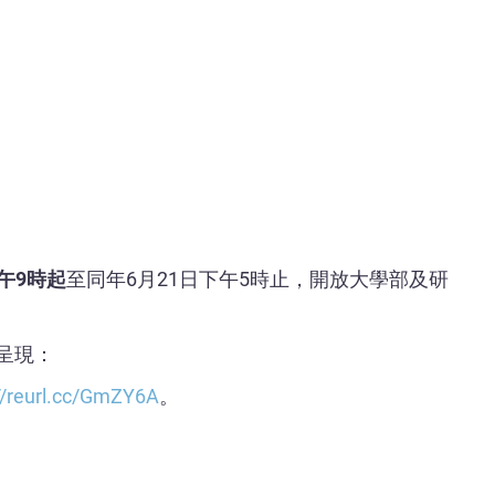
上午9時起
至同年6月21日下午5時止，開放大學部及研
呈現：
//reurl.cc/GmZY6A
。