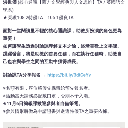
洪世傑
(核心通識【西方文學經典與人文思維】TA / 英國語文
學系)
★榮獲108-2特優TA、105-1優良TA
面對一堂閱讀量不輕的核心通識課，助教所扮演的角色更為
重要！
如何讓學生透過討論課理解文本之餘，逐漸喜歡上文學課、
踴躍發言，將是助教的首要任務，而在執行任務時，助教自
己也在與學生之間的互動中獲得成長。
討論課TA分享報名 →
https://bit.ly/3dtCeYv
※名額有限，座位將優先保留給預先報名者。
※活動當天請務必配戴口罩，否則不予入場。
※11月6日簡報課歡迎參與者自備筆電。
※參與情形將做為申請證書與遴選特優TA之重要依據。