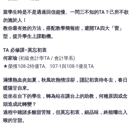
當學生時是不是遇過回信超慢、一問三不知的TA？己所不欲
勿施於人！
教你最有效的方法，搭配教學簡報術，避開TA四大「雷」
型，提升學生上課動機。
TA 必修課–莫忘初衷
何家瑜
(初級會計學TA / 會計學系)
★榮獲108-2特優TA、107-1與108-1優良TA
滿懷熱血炎如夏，秋風吹熱情涼卻，謹記初衷待冬去，春日
暖陽甘自來。
從坐在台下的學生，轉為站在講台上的助教，何種原因或念
頭造成此轉變？
過程中雖諸多酸甜苦辣，但莫忘初衷，細品味，終能嚐出入
喉的甘甜。