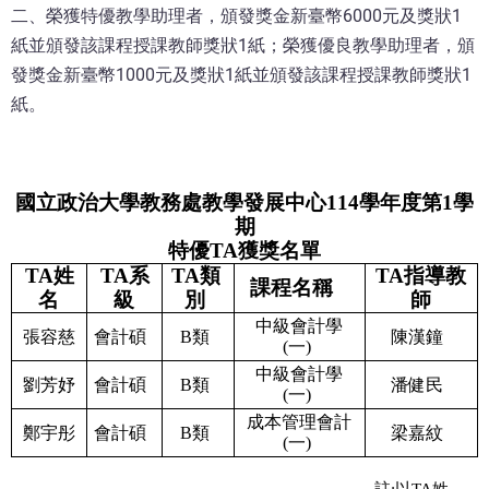
二、榮獲特優教學助理者，頒發獎金新臺幣6000元及獎狀1
紙並頒發該課程授課教師獎狀1紙；榮獲優良教學助理者，頒
發獎金新臺幣1000元及獎狀1紙並頒發該課程授課教師獎狀1
紙。
國立政治大學教務處教學發展中心114學年度第1學
期
特優TA獲獎名單
TA姓
TA系
TA類
TA指導教
課程名稱
名
級
別
師
中級會計學
張容慈
會計碩
B類
陳漢鐘
(一)
中級會計學
劉芳妤
會計碩
B類
潘健民
(一)
成本管理會計
鄭宇彤
會計碩
B類
梁嘉紋
(一)
註:以TA姓