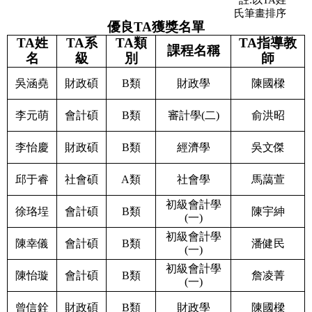
氏筆畫排序
優良TA獲獎名單
TA姓
TA系
TA類
TA指導教
課程名稱
名
級
別
師
吳涵堯
財政碩
B類
財政學
陳國樑
李元萌
會計碩
B類
審計學(二)
俞洪昭
李怡慶
財政碩
B類
經濟學
吳文傑
邱于睿
社會碩
A類
社會學
馬藹萱
初級會計學
徐珞埕
會計碩
B類
陳宇紳
(一)
初級會計學
陳幸儀
會計碩
B類
潘健民
(一)
初級會計學
陳怡璇
會計碩
B類
詹凌菁
(一)
曾信銓
財政碩
B類
財政學
陳國樑