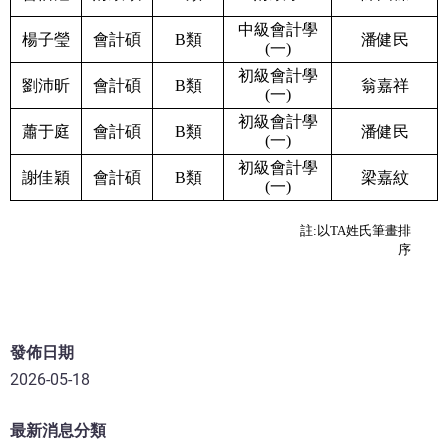
中級會計學
楊子瑩
會計碩
B類
潘健民
(一)
初級會計學
劉沛昕
會計碩
B類
翁嘉祥
(一)
初級會計學
蕭于庭
會計碩
B類
潘健民
(一)
初級會計學
謝佳穎
會計碩
B類
梁嘉紋
(一)
註:以TA姓氏筆畫排
序
發佈日期
2026-05-18
最新消息分類