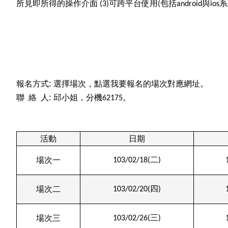
所見即所得的操作介面
可跨平台使用
包括
與
系
(3)
(
android
ios
報名方式: 選擇場次，點選我要報名的場次對應網址。
聯
絡
人: 邱小姐，分機
62175。
活動
日期
二
場次一
103/02/18(
)
四
場次二
103/02/20(
)
三
場次三
103/02/26(
)