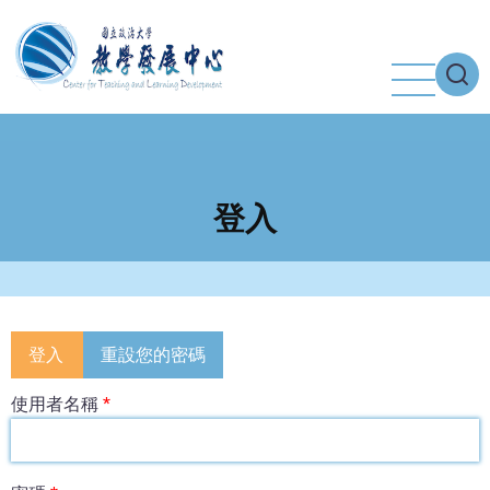
移
至
主
內
容
登入
Primary
登入
重設您的密碼
tabs
使用者名稱