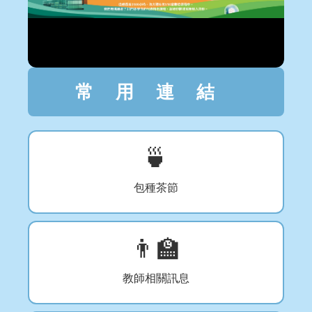
常用連結
🍵
包種茶節
👨‍🏫
教師相關訊息