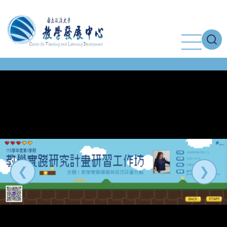
移
至
主
內
容
❮
❯