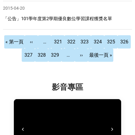
2015-04-20
「公告」101學年度第2學期優良數位學習課程獲獎名單
Pagination
First
Previous
頁
頁
頁
頁
目
頁
« 第一頁
‹‹
…
321
322
323
324
325
326
page
page
面
面
面
面
前
面
頁
頁
頁
下
Last
327
328
329
…
››
最後一頁 »
頁
面
面
面
一
page
面
頁
影音專區