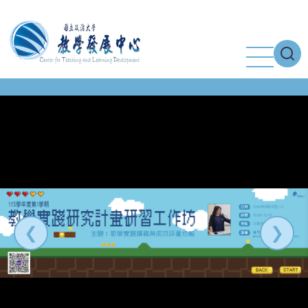
移
至
主
內
容
❮
❯