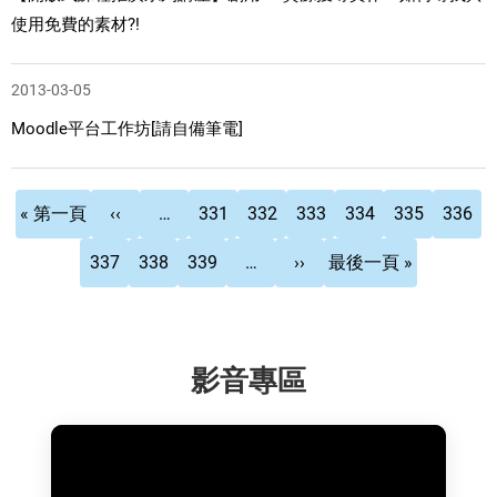
使用免費的素材?!
2013-03-05
Moodle平台工作坊[請自備筆電]
Pagination
First
Previous
頁
頁
頁
頁
目
頁
« 第一頁
‹‹
…
331
332
333
334
335
336
page
page
面
面
面
面
前
面
頁
頁
頁
下
Last
337
338
339
…
››
最後一頁 »
頁
面
面
面
一
page
面
頁
影音專區