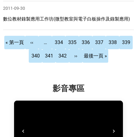
2011-09-30
數位教材錄製應用工作坊(微型教室與電子白板操作及錄製應用)
Pagination
First
Previous
頁
頁
頁
頁
頁
目
« 第一頁
‹‹
…
334
335
336
337
338
339
page
page
面
面
面
面
面
前
頁
頁
頁
下
Last
340
341
342
››
最後一頁 »
頁
面
面
面
一
page
面
頁
影音專區