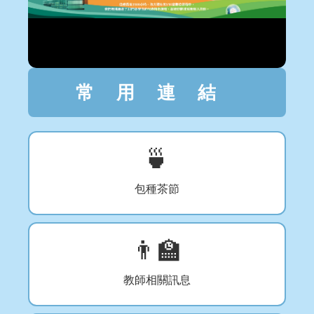
常用連結
🍵
包種茶節
👨‍🏫
教師相關訊息