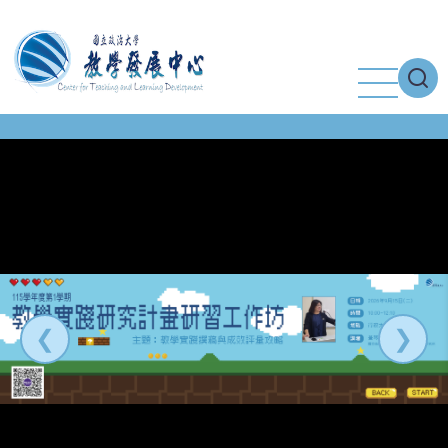
移
至
主
內
容
❮
❯