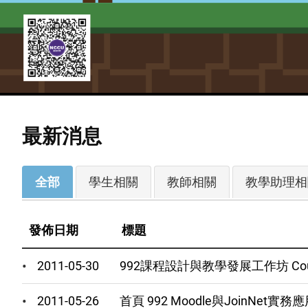
最新消息
最
全部
學生相關
教師相關
教學助理相
新
消
發佈日期
標題
息
分
2011-05-30
992課程設計與教學發展工作坊 Course D
類
(field_newstags)
2011-05-26
首頁 992 Moodle與JoinNet實