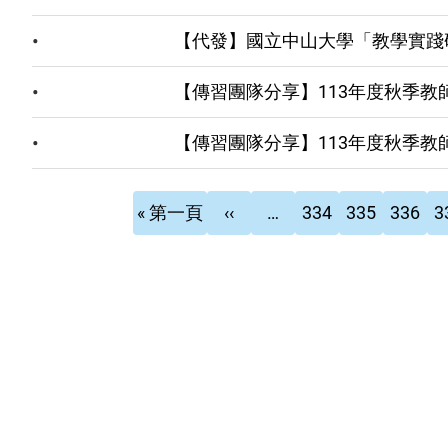
【代發】國立中山大學「教學實踐
【傳習團隊分享】113年度秋季教
【傳習團隊分享】113年度秋季教
Pagination
First
Previous
頁
頁
頁
頁
« 第一頁
‹‹
…
334
335
336
3
page
page
面
面
面
面