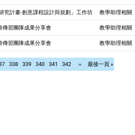
研究計畫-創意課程設計與規劃」工作坊
教學助理相關
師傳習團隊成果分享會
教學助理相關
師傳習團隊成果分享會
教學助理相關
頁
頁
頁
目
頁
下
Last
37
338
339
340
341
342
››
最後一頁 »
面
面
面
前
面
一
page
頁
頁
面