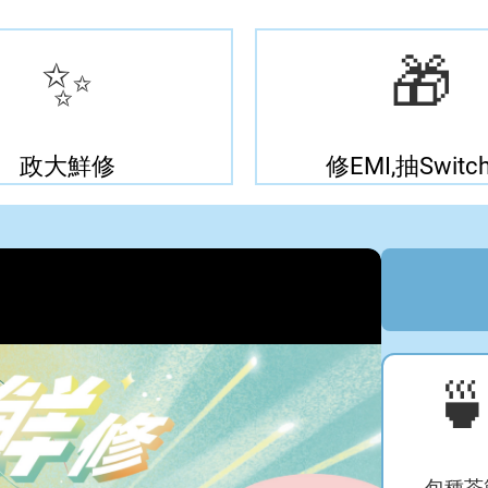
✨
🎁
政大鮮修
修EMI,抽Switch

包種茶