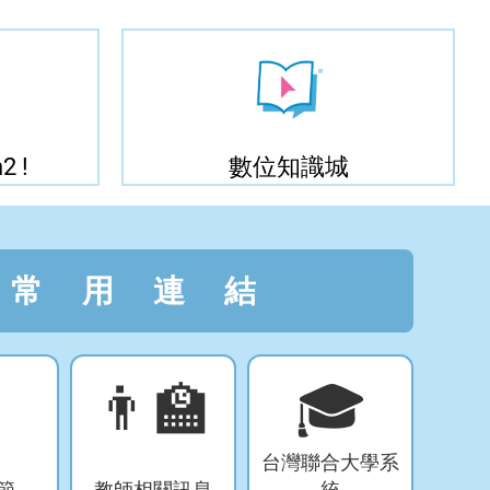
2 !
數位知識城
常用連結

👨‍🏫
🎓
台灣聯合大學系
節
教師相關訊息
統