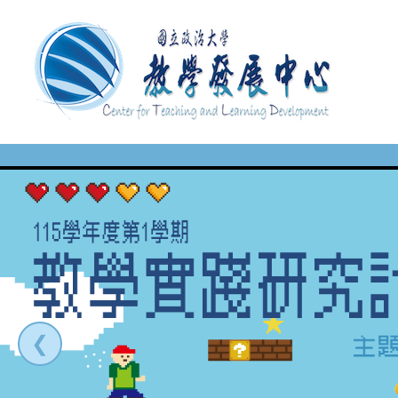
移
至
主
內
容
❮