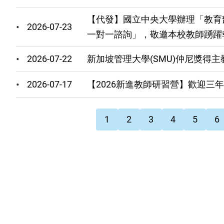
【代發】國立中央大學辦理「教育
2026-07-23
一對一諮詢」，敬邀本校教師踴躍
2026-07-22
新加坡管理大學(SMU)仲尼獎得
2026-07-17
【2026新進教師研習營】歡迎三
Pagination
目
頁
頁
頁
頁
頁
1
2
3
4
5
6
前
面
面
面
面
面
頁
面