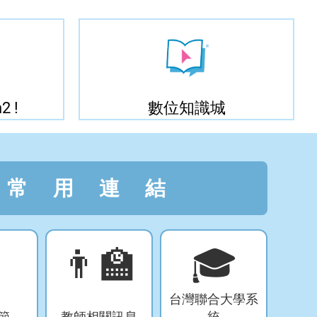
2 !
數位知識城
常用連結

👨‍🏫
🎓
台灣聯合大學系
節
教師相關訊息
統