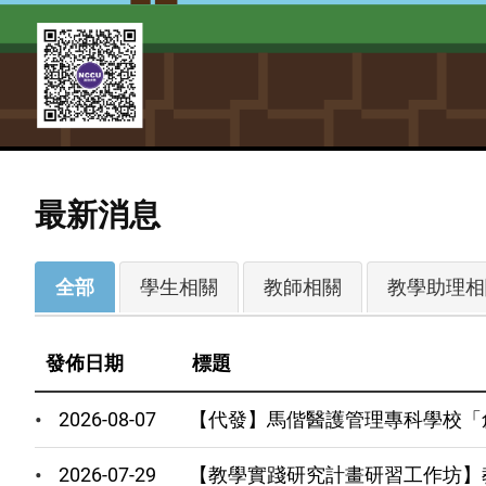
最新消息
最
全部
學生相關
教師相關
教學助理相
新
消
發佈日期
標題
息
分
2026-08-07
【代發】馬偕醫護管理專科學校「
類
(field_newstags)
2026-07-29
【教學實踐研究計畫研習工作坊】