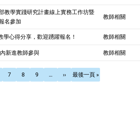
部教學實踐研究計畫線上實務工作坊暨
教師相關
報名參加
主教學心得分享，歡迎踴躍報名！
教師相關
年內新進教師參與
教師相關
頁
頁
頁
下
Last
7
8
9
…
››
最後一頁 »
面
面
面
一
page
頁