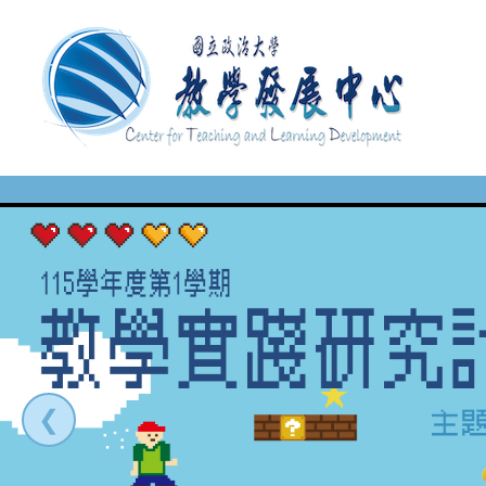
移
至
主
內
容
❮