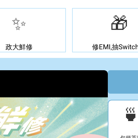
✨
🎁
政大鮮修
修EMI,抽Switch

包種茶