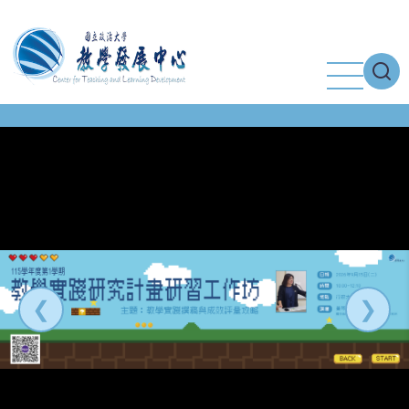
移
至
主
內
容
❮
❯