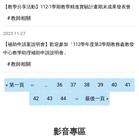
【教學分享活動】112-1學期教學精進實驗計畫期末成果發表會
教師相關
2023-11-27
【補助申請案說明會】歡迎參加「112學年度第2學期教務處教發
中心教學助理補助申請說明會」
教師相關
Pagination
First
Previous
頁
頁
頁
頁
頁
目
« 第一頁
‹‹
…
36
37
38
39
40
41
page
page
面
面
面
面
面
前
頁
頁
頁
下
Last
42
43
44
››
最後一頁 »
頁
面
面
面
一
page
面
頁
影音專區